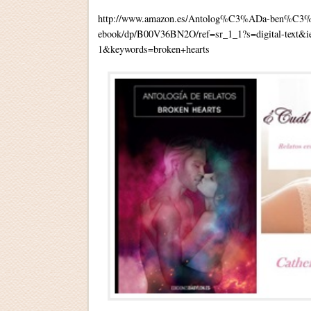
http://www.amazon.es/Antolog%C3%ADa-ben%C3%A9
ebook/dp/B00V36BN2O/ref=sr_1_1?s=digital-text
1&keywords=broken+hearts