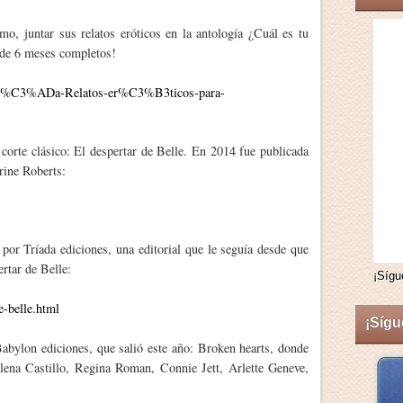
, juntar sus relatos eróticos en la antología ¿Cuál es tu
 de 6 meses completos!
s%C3%ADa-Relatos-er%C3%B3ticos-para-
 corte clásico: El despertar de Belle. En 2014 fue publicada
rine Roberts:
por Tríada ediciones, una editorial que le seguía desde que
rtar de Belle:
¡Sígu
e-belle.html
¡Sígu
abylon ediciones, que salió este año: Broken hearts, donde
lena Castillo, Regina Roman, Connie Jett, Arlette Geneve,