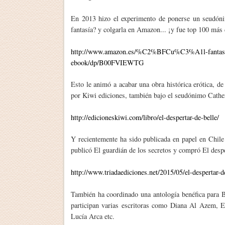
En 2013 hizo el experimento de ponerse un seudónimo
fantasía? y colgarla en Amazon... ¡y fue top 100 más
http://www.amazon.es/%C2%BFCu%C3%A1l-fanta
ebook/dp/B00FVIEWTG
Esto le animó a acabar una obra histórica erótica, de
por Kiwi ediciones, también bajo el seudónimo Cathe
http://edicioneskiwi.com/libro/el-despertar-de-belle/
Y recientemente ha sido publicada en papel en Chile 
publicó El guardián de los secretos y compró El despe
http://www.triadaediciones.net/2015/05/el-despertar-d
También ha coordinado una antología benéfica para B
participan varias escritoras como Diana Al Azem, E
Lucía Arca etc.