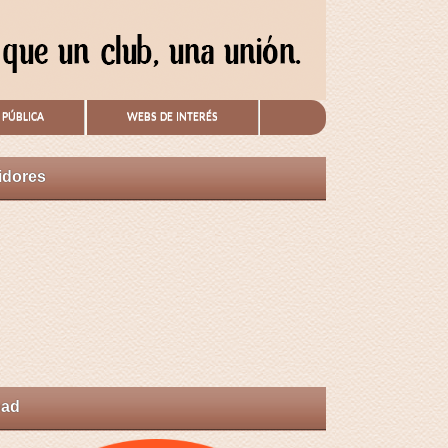
 PÚBLICA
WEBS DE INTERÉS
idores
pad