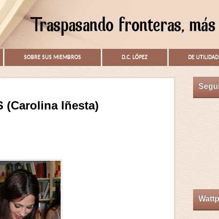
SOBRE SUS MIEMBROS
D.C. LÓPEZ
DE UTILIDAD
Segu
Carolina Iñesta)
Watt