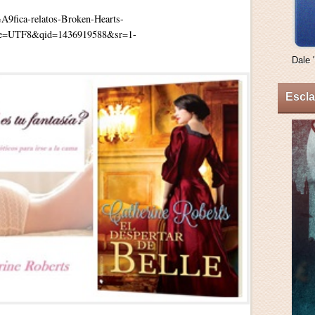
fica-relatos-Broken-Hearts-
&ie=UTF8&qid=1436919588&sr=1-
Dale 
Escla