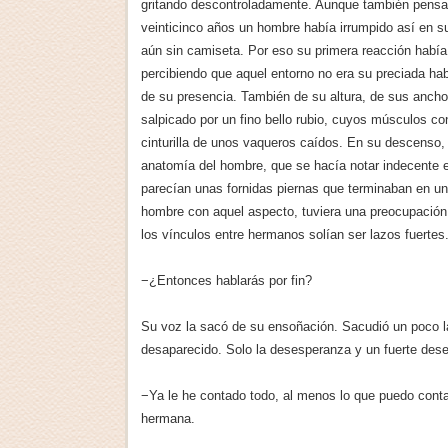
gritando descontroladamente. Aunque también pensab
veinticinco años un hombre había irrumpido así en su
aún sin camiseta. Por eso su primera reacción había 
percibiendo que aquel entorno no era su preciada hab
de su presencia. También de su altura, de sus anch
salpicado por un fino bello rubio, cuyos músculos c
cinturilla de unos vaqueros caídos. En su descenso, Ka
anatomía del hombre, que se hacía notar indecente 
parecían unas fornidas piernas que terminaban en un
hombre con aquel aspecto, tuviera una preocupación 
los vínculos entre hermanos solían ser lazos fuertes
−¿Entonces hablarás por fin?
Su voz la sacó de su ensoñación. Sacudió un poco la 
desaparecido. Solo la desesperanza y un fuerte deseo
−Ya le he contado todo, al menos lo que puedo cont
hermana.