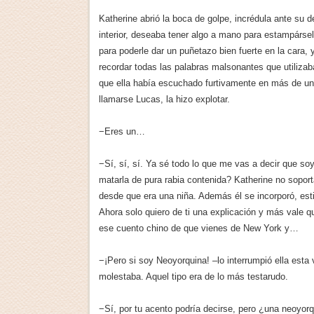
Katherine abrió la boca de golpe, incrédula ante su 
interior, deseaba tener algo a mano para estampárselo
para poderle dar un puñetazo bien fuerte en la cara
recordar todas las palabras malsonantes que utiliza
que ella había escuchado furtivamente en más de una
llamarse Lucas, la hizo explotar.
−Eres un…
−Sí, sí, sí. Ya sé todo lo que me vas a decir que s
matarla de pura rabia contenida? Katherine no soport
desde que era una niña. Además él se incorporó, esti
Ahora solo quiero de ti una explicación y más vale 
ese cuento chino de que vienes de New York y…
−¡Pero si soy Neoyorquina! –lo interrumpió ella esta
molestaba. Aquel tipo era de lo más testarudo.
−Sí, por tu acento podría decirse, pero ¿una neoyorq