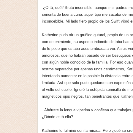
-¿O tú, qué? Bruto insensible- aunque mis padres m
señorita de buena cuna, aquel tipo me sacaba de mis
inconcebible. Mi lado fiero propio de los Swift vibró 
Katherine pudo oír un gruñido gutural, propio de un
con detenimiento, su aspecto indómito distaba basta
de lo poco que estaba acostumbrada a ver. A sus vei
amorosos, que no habían pasado de ser besuqueos en 
con algún noble conocido de la familia. Por eso cua
rostros separados por apenas unos centímetros, Kathe
intentando aumentar en lo posible la distancia entre 
limitada. Así que solo pudo quedarse con expresión c
el vello del cuello. Ignoró la estúpida sonrisilla de 
magnéticos ojos negros, tan penetrantes que Katheri
−Ahórrate la lengua viperina y confiesa que trabaja
¿Dónde está ella?
Katherine lo fulminó con la mirada. Pero ¿qué se cre