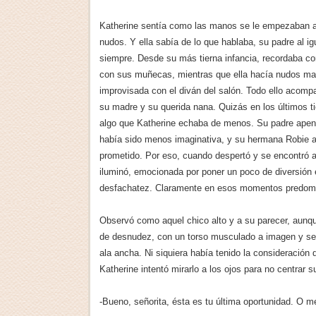
Katherine sentía como las manos se le empezaban a
nudos. Y ella sabía de lo que hablaba, su padre al i
siempre. Desde su más tierna infancia, recordaba c
con sus muñecas, mientras que ella hacía nudos mar
improvisada con el diván del salón. Todo ello acomp
su madre y su querida nana. Quizás en los últimos 
algo que Katherine echaba de menos. Su padre apena
había sido menos imaginativa, y su hermana Robie a
prometido. Por eso, cuando despertó y se encontró a
iluminó, emocionada por poner un poco de diversión e
desfachatez. Claramente en esos momentos predomi
Observó como aquel chico alto y a su parecer, aunq
de desnudez, con un torso musculado a imagen y se
ala ancha. Ni siquiera había tenido la consideración 
Katherine intentó mirarlo a los ojos para no centrar 
-Bueno, señorita, ésta es tu última oportunidad. O