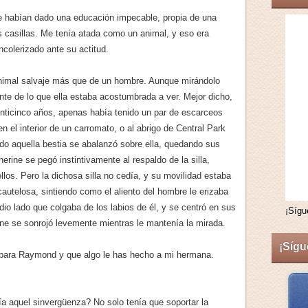
e habían dado una educación impecable, propia de una
 casillas. Me tenía atada como un animal, y eso era
encolerizado ante su actitud.
 animal salvaje más que de un hombre. Aunque mirándolo
nte de lo que ella estaba acostumbrada a ver. Mejor dicho,
nticinco años, apenas había tenido un par de escarceos
el interior de un carromato, o al abrigo de Central Park
ndo aquella bestia se abalanzó sobre ella, quedando sus
rine se pegó instintivamente al respaldo de la silla,
ellos. Pero la dichosa silla no cedía, y su movilidad estaba
autelosa, sintiendo como el aliento del hombre le erizaba
medio lado que colgaba de los labios de él, y se centró en sus
¡Sígu
ne se sonrojó levemente mientras le mantenía la mirada.
¡Sígu
s para Raymond y que algo le has hecho a mi hermana.
ía aquel sinvergüenza? No solo tenía que soportar la