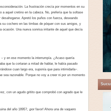
desconsideración. La frustración crecía por momentos en su
 a aquel cretino en la cabeza. No, prefería que la soltase
, y desahogarse. Apretó los puños con fuerza, deseando
ba su cochero en las timbas de póquer con sus amigos, y
 ocasión. Una nueva sonrisa irritante de aquel que decía
oy – y en ese momento la interrumpía. ¿Acaso quería
aba que la cortaran a mitad de hablar, le había pasado
rándose cuan largo era, suponía que para intimidarla−.
que sea razonable. Porque no voy a creer ni por un momento
Sucum
 vez, con un agudo gritito que comprobó con agrado que le
uina del año 1895?, ¡por favor! Ahora una de vaquero