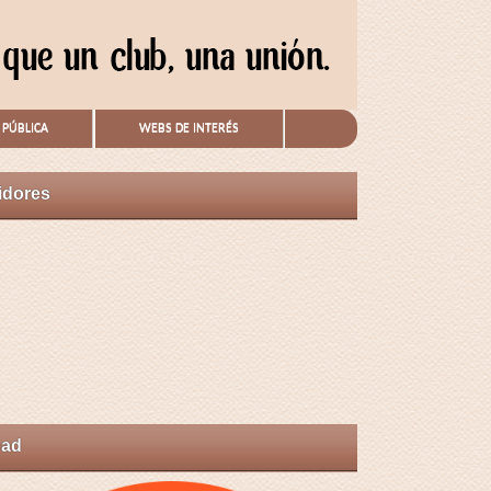
 PÚBLICA
WEBS DE INTERÉS
idores
pad