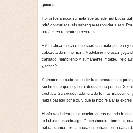
quieres.
Por si fuera poca su mala suerte, además Lucas util
miró contrariada, sin saber que responder a eso. Po
tardó él en retomar su perorata.
−Mira chica, no creo que seas una mala persona y es
cabezota de mi hermana Madeleine me están jugando
cansado, hambriento y sumamente irritable. Pero aún
¿sabes?
Katherine no pudo esconder la sorpresa que le produ
sentimiento que dejaba al descubierto por ella. Se in
costaba. Su secuestrador era de lo más masculino, y
había pasado por alto, y que la hizo relajar la expr
Había verdadera preocupación detrás de todo lo que 
le hubiese pasado algo. Y pensándolo fríamente, cual
había ocurrido. Se la había encontrado en la cama d