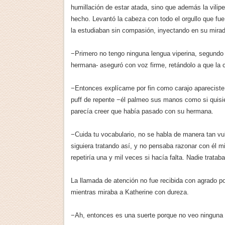
humillación de estar atada, sino que además la vili
hecho. Levantó la cabeza con todo el orgullo que fue
la estudiaban sin compasión, inyectando en su mirada
−Primero no tengo ninguna lengua viperina, segun
hermana- aseguró con voz firme, retándolo a que la c
−Entonces explícame por fin como carajo apareciste 
puff de repente −él palmeo sus manos como si quisie
parecía creer que había pasado con su hermana.
−Cuida tu vocabulario, no se habla de manera tan vu
siguiera tratando así, y no pensaba razonar con él mi
repetiría una y mil veces si hacía falta. Nadie tratab
La llamada de atención no fue recibida con agrado po
mientras miraba a Katherine con dureza.
−Ah, entonces es una suerte porque no veo ninguna 