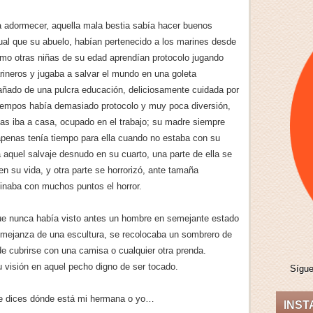
 adormecer, aquella mala bestia sabía hacer buenos
gual que su abuelo, habían pertenecido a los marines desde
omo otras niñas de su edad aprendían protocolo jugando
ineros y jugaba a salvar el mundo en una goleta
añado de una pulcra educación, deliciosamente cuidada por
tiempos había demasiado protocolo y muy poca diversión,
s iba a casa, ocupado en el trabajo; su madre siempre
penas tenía tiempo para ella cuando no estaba con su
 aquel salvaje desnudo en su cuarto, una parte de ella se
n su vida, y otra parte se horrorizó, ante tamaña
naba con muchos puntos el horror.
ue nunca había visto antes un hombre en semejante estado
mejanza de una escultura, se recolocaba un sombrero de
de cubrirse con una camisa o cualquier otra prenda.
su visión en aquel pecho digno de ser tocado.
Sígu
 me dices dónde está mi hermana o yo…
INS