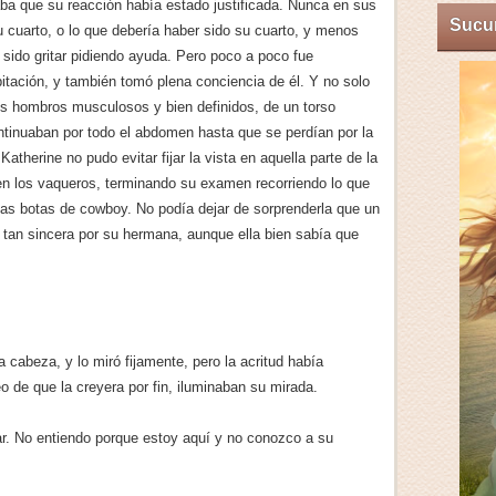
a que su reacción había estado justificada. Nunca en sus
Sucum
 cuarto, o lo que debería haber sido su cuarto, y menos
sido gritar pidiendo ayuda. Pero poco a poco fue
itación, y también tomó plena conciencia de él. Y no solo
os hombros musculosos y bien definidos, de un torso
ontinuaban por todo el abdomen hasta que se perdían por la
therine no pudo evitar fijar la vista en aquella parte de la
en los vaqueros, terminando su examen recorriendo lo que
as botas de cowboy. No podía dejar de sorprenderla que un
tan sincera por su hermana, aunque ella bien sabía que
.
cabeza, y lo miró fijamente, pero la acritud había
 de que la creyera por fin, iluminaban su mirada.
ar. No entiendo porque estoy aquí y no conozco a su