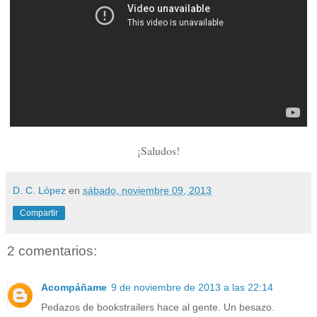
¡Saludos!
D. C. López
en
sábado, noviembre 09, 2013
Compartir
2 comentarios:
Acompáñame
9 de noviembre de 2013 a las 22:14
Pedazos de bookstrailers hace al gente. Un besazo.